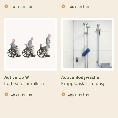
Les mer her
Les mer her
Active Up W
Active Bodywasher
Løftesete for rullestol
Kroppsvasker for dusj
Les mer her
Les mer her