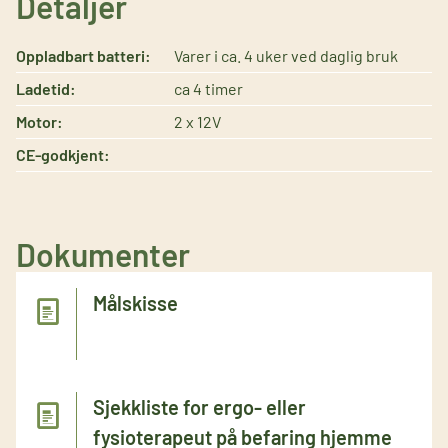
Detaljer
Oppladbart batteri:
Varer i ca. 4 uker ved daglig bruk
Ladetid:
ca 4 timer
Motor:
2 x 12V
CE-godkjent:
Dokumenter
Målskisse
Sjekkliste for ergo- eller
fysioterapeut på befaring hjemme