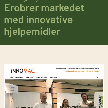
Erobrer markedet
med innovative
hjelpemidler