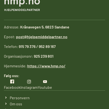
Adresse:
Krånavegen 5, 6823 Sandane
Epost:
post@hjelpemiddelpartner.no
Telefon:
915 79 376 / 952 89 167
Organisasjonsnr:
925 239 801
Hjemmeside:
https://www.hmp.no/
Følg oss:
Facebook
Instagram
Youtube
Personvern
Om oss